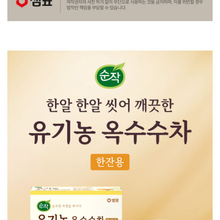
상
품
정
보