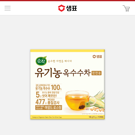
카
메뉴
사
이
검
트
색
검
색