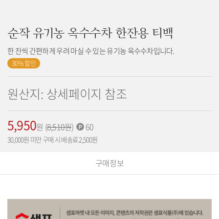
순작 유기농 옥수수차 한잔용 티백
한 잔씩 간편하게 우려 마실 수 있는 유기농 옥수수차입니다.
30% 할인
원산지: 상세페이지 참조
5,950
가
원
(
기
8,510
원
)
적
60
격:
존
립
30,000원 미만 구매 시 배송료 2,500원
가
포
격:
인
구매정보
트: