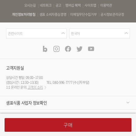
바
오시는길
네트워크
공고
멤버십 혜택
사이트맵
이용약관
로
개인정보처리방침
샘표 소비자중심경영
이메일무단수집거부
공시정보관리규정
가
기
관
언
링
관련사이트
한국어
련
어
크
사
blog
instagram
facebook
twitter
youtube
공
식
이
SNS
트
채
널
고객지원실
상담시간 평일: 09:00~17:00
(점심시간 : 12:30~13:30)
TEL: 080-996-7777 (수신자부담)
1:1 온라인 문의:
고객의 소리
샘표식품 사업자 정보확인
구매안전서비스 가입 사실 확인
구
입
접
구매
기
(C) 1946-2025 SEMPIO
/