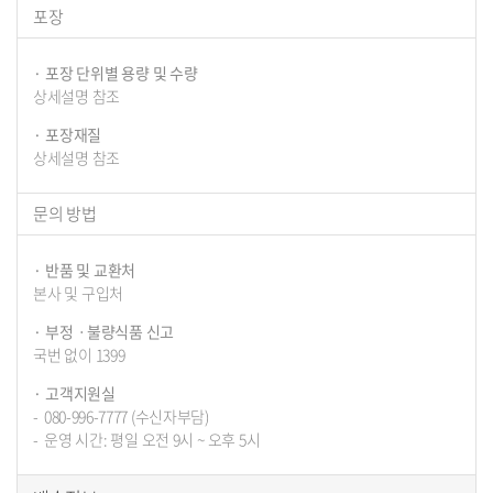
포장
포장 단위별 용량 및 수량
상세설명 참조
포장재질
상세설명 참조
문의 방법
반품 및 교환처
본사 및 구입처
부정ㆍ불량식품 신고
국번 없이 1399
고객지원실
080-996-7777 (수신자부담)
운영 시간: 평일 오전 9시 ~ 오후 5시