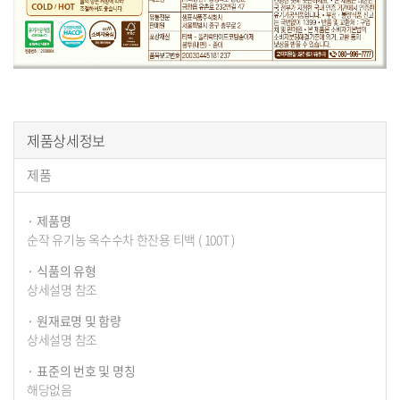
구
제품상세정보
매
제품
정
보
제품명
순작 유기농 옥수수차 한잔용 티백 ( 100T )
식품의 유형
상세설명 참조
원재료명 및 함량
상세설명 참조
표준의 번호 및 명칭
해당없음