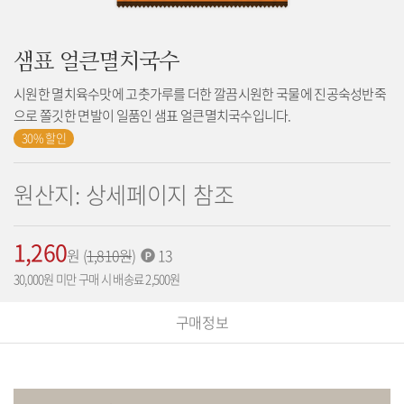
샘표 얼큰멸치국수
시원한 멸치육수맛에 고춧가루를 더한 깔끔시원한 국물에 진공숙성반죽
으로 쫄깃한 면발이 일품인 샘표 얼큰멸치국수입니다.
30% 할인
원산지: 상세페이지 참조
1,260
가
원
(
기
1,810
원
)
적
13
격:
존
립
30,000원 미만 구매 시 배송료 2,500원
가
포
격:
인
구매정보
트: