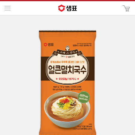
카
메뉴
사
이
검
트
색
검
색