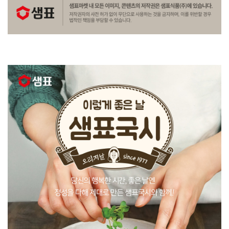
상
품
정
보