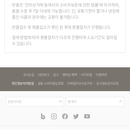
반품은 '전자상거래 등에서의 소비자보호에 관한 법률'에 의거하여,
물품 수령 후 7일 이내에 가능합니다. 단, 유통기한이 짧거나 냉장제
품인 식품의 경우에는 교환이 불가합니다.
반품접수 후 제품입고가 확인 된 후에 환불절차가 진행됩니다.
결제 방법에 따라 환불절차가 다르게 진행되며 소요기간도 달라질
수 있습니다.
바
오시는길
네트워크
공고
멤버십 혜택
사이트맵
이용약관
로
개인정보처리방침
샘표 소비자중심경영
이메일무단수집거부
공시정보관리규정
가
기
관
언
링
관련사이트
한국어
련
어
크
사
blog
instagram
facebook
twitter
youtube
공
식
이
SNS
트
채