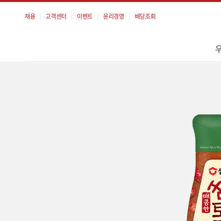
채용
고객센터
이벤트
윤리경영
배당조회
메
뉴