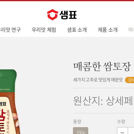
우리맛 연구
우리맛 체험
샘표 소개
제품 소개
마
매콤한 쌈토장
세가지 고추로 맛있게 매운맛
30
원산지: 상세페
구
용량
수량
매
350g