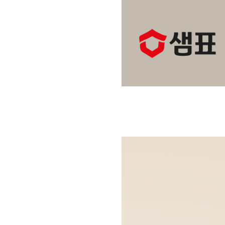
상
품
정
보