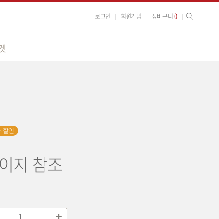
사이트 검색
검색
0
로그인
회원가입
장바구니
켓
% 할인
이지 참조