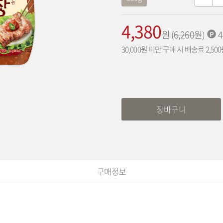
옵
감
션
소
4,380
가
적
원
(
기
6,260
원
)
4
격:
립
존
30,000원 미만 구매 시 배송료 2,50
포
가
인
격:
트:
장바구니
구매정보