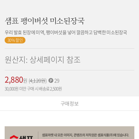
샘표 팽이버섯 미소된장국
우리 발효 된장에 미역, 팽이버섯을 넣어 깔끔하고 담백한 미소된장국
30% 할인
원산지: 상세페이지 참조
2,880
가
원
(
기
4,120
원
)
적
29
격:
존
립
30,000원 미만 구매 시 배송료 2,500원
가
포
격:
인
구매정보
트: