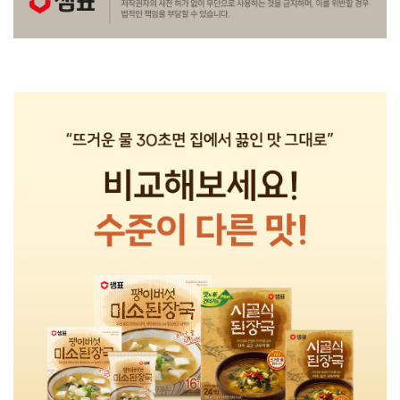
상
품
정
보