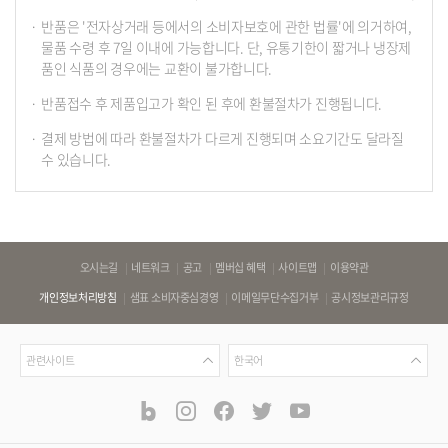
반품은 '전자상거래 등에서의 소비자보호에 관한 법률'에 의거하여,
물품 수령 후 7일 이내에 가능합니다. 단, 유통기한이 짧거나 냉장제
품인 식품의 경우에는 교환이 불가합니다.
반품접수 후 제품입고가 확인 된 후에 환불절차가 진행됩니다.
결제 방법에 따라 환불절차가 다르게 진행되며 소요기간도 달라질
수 있습니다.
바
오시는길
네트워크
공고
멤버십 혜택
사이트맵
이용약관
로
개인정보처리방침
샘표 소비자중심경영
이메일무단수집거부
공시정보관리규정
가
기
관
언
링
관련사이트
한국어
련
어
크
사
blog
instagram
facebook
twitter
youtube
공
식
이
SNS