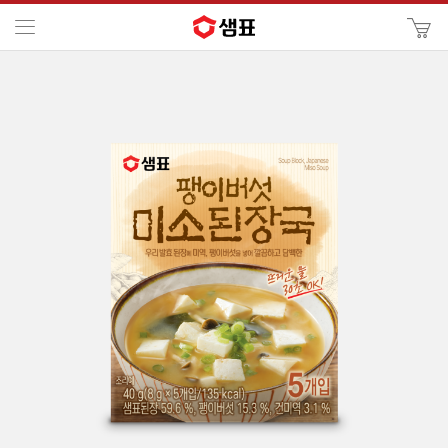
카
메뉴
사
이
검
트
색
검
색