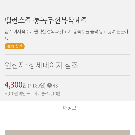
밸런스죽 통녹두전복삼계죽
삼계 야채육수에 쫄깃한 전복과 닭고기, 통녹두를 듬뿍 넣고 끓여 든든해
요
40% 할인
원산지: 상세페이지 참조
4,300
가
원
(
기
7,180
원
)
적
43
격:
존
립
30,000원 미만 구매 시 배송료 2,500원
가
포
격:
인
구매정보
트: