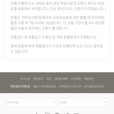
상품의 불량 또는 오배송 등의 샘표 책임사유의 교환인 경우는 배송
료를 샘표에서 부담합니다. (단순 변심으로는 교환이 되지않습니다.)
반품은 '전자상거래 등에서의 소비자보호에 관한 법률'에 의거하여,
물품 수령 후 7일 이내에 가능합니다. 단, 유통기한이 짧거나 냉장제
품인 식품의 경우에는 교환이 불가합니다.
반품접수 후 제품입고가 확인 된 후에 환불절차가 진행됩니다.
결제 방법에 따라 환불절차가 다르게 진행되며 소요기간도 달라질
수 있습니다.
바
오시는길
네트워크
공고
멤버십 혜택
사이트맵
이용약관
로
개인정보처리방침
샘표 소비자중심경영
이메일무단수집거부
공시정보관리규정
가
기
관
언
링
관련사이트
한국어
련
어
크
사
공