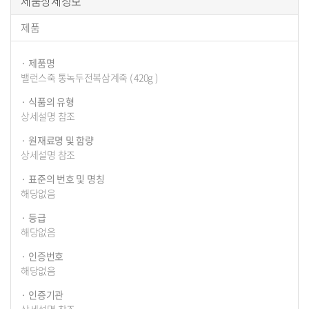
제품상세정보
매
제품
정
보
제품명
밸런스죽 통녹두전복삼계죽 ( 420g )
식품의 유형
상세설명 참조
원재료명 및 함량
상세설명 참조
표준의 번호 및 명칭
해당없음
등급
해당없음
인증번호
해당없음
인증기관
상세설명 참조