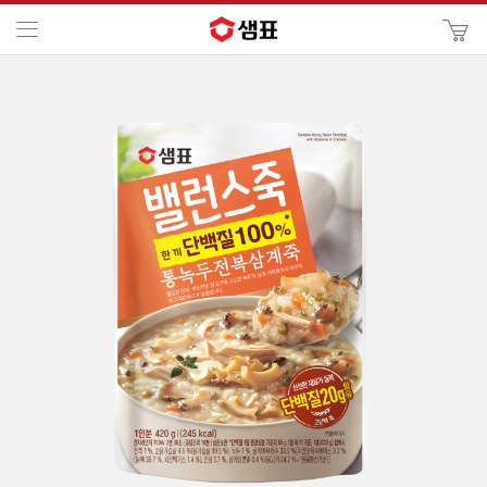
카
메뉴
사
이
검
트
색
검
색