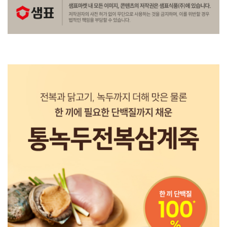
상
품
정
보