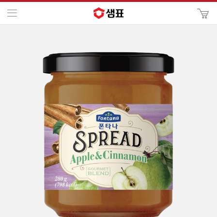
카
메뉴
사
이
검
트
색
검
색