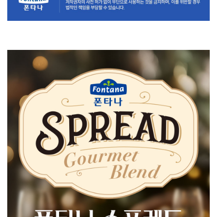
상
품
정
보