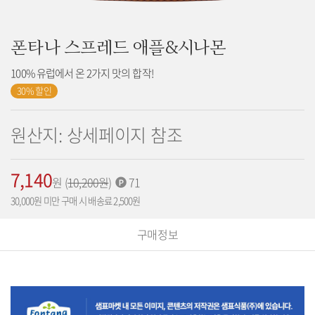
폰타나 스프레드 애플&시나몬
100% 유럽에서 온 2가지 맛의 합작!
30% 할인
원산지: 상세페이지 참조
7,140
가
원
(
기
10,200
원
)
적
71
격:
존
립
30,000원 미만 구매 시 배송료 2,500원
가
포
격:
인
구매정보
트: