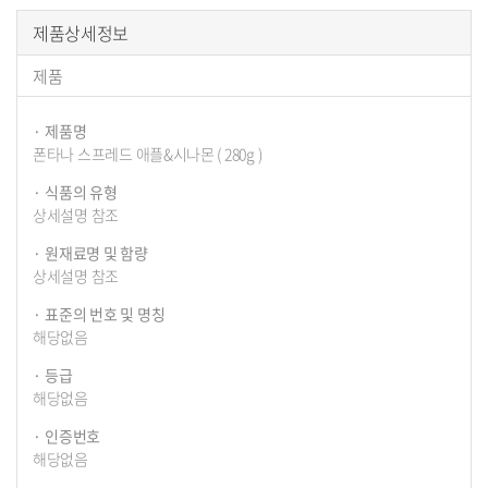
구
제품상세정보
매
제품
정
보
제품명
폰타나 스프레드 애플&시나몬 ( 280g )
식품의 유형
상세설명 참조
원재료명 및 함량
상세설명 참조
표준의 번호 및 명칭
해당없음
등급
해당없음
인증번호
해당없음