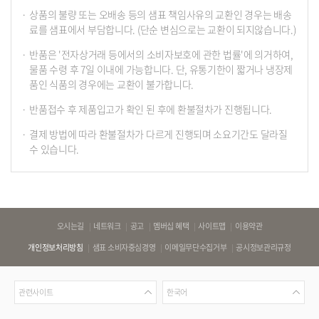
상품의 불량 또는 오배송 등의 샘표 책임사유의 교환인 경우는 배송
료를 샘표에서 부담합니다. (단순 변심으로는 교환이 되지않습니다.)
반품은 '전자상거래 등에서의 소비자보호에 관한 법률'에 의거하여,
물품 수령 후 7일 이내에 가능합니다. 단, 유통기한이 짧거나 냉장제
품인 식품의 경우에는 교환이 불가합니다.
반품접수 후 제품입고가 확인 된 후에 환불절차가 진행됩니다.
결제 방법에 따라 환불절차가 다르게 진행되며 소요기간도 달라질
수 있습니다.
바
오시는길
네트워크
공고
멤버십 혜택
사이트맵
이용약관
로
개인정보처리방침
샘표 소비자중심경영
이메일무단수집거부
공시정보관리규정
가
기
관
언
링
관련사이트
한국어
련
어
크