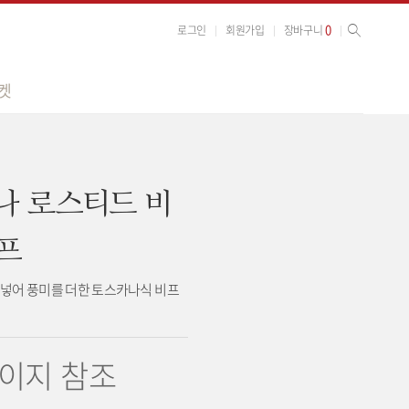
사이트 검색
검색
0
로그인
회원가입
장바구니
켓
나 로스티드 비
프
를 넣어 풍미를 더한 토스카나식 비프
이지 참조