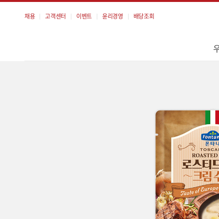
채용
고객센터
이벤트
윤리경영
배당조회
메
뉴