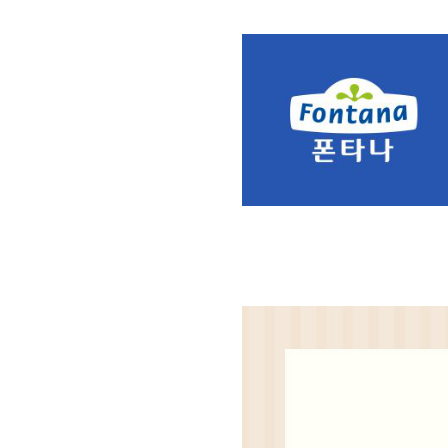
상
품
정
보