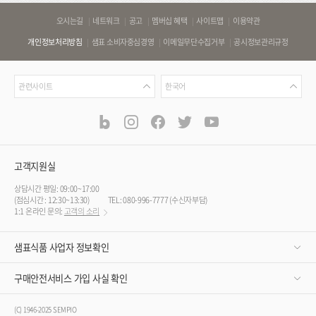
바
오시는길
네트워크
공고
멤버십 혜택
사이트맵
이용약관
로
개인정보처리방침
샘표 소비자중심경영
이메일무단수집거부
공시정보관리규정
가
기
관
언
링
관련사이트
한국어
련
어
크
사
blog
instagram
facebook
twitter
youtube
공
식
이
SNS
트
채
널
고객지원실
상담시간 평일: 09:00~17:00
(점심시간 : 12:30~13:30)
TEL: 080-996-7777 (수신자부담)
1:1 온라인 문의:
고객의 소리
샘표식품 사업자 정보확인
구매안전서비스 가입 사실 확인
(C) 1946-2025 SEMPIO