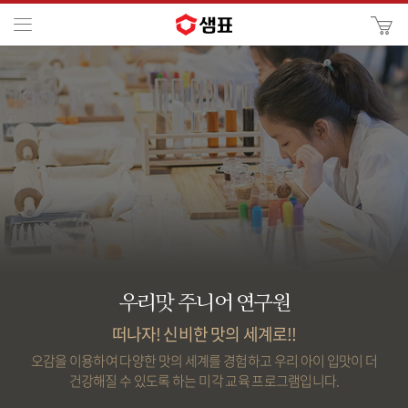
카
메뉴
사
이
검
트
색
검
색
우리맛 주니어 연구원
떠나자! 신비한 맛의 세계로!!
오감을 이용하여 다양한 맛의 세계를 경험하고 우리 아이 입맛이 더
건강해질 수 있도록 하는 미각 교육 프로그램입니다.