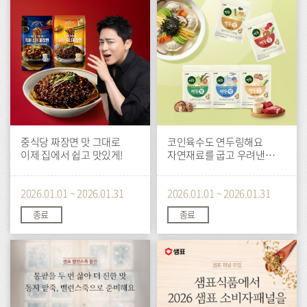
중식당 짜장면 맛 그대로
코인육수도 연두링해요
이제 집에서 쉽고 맛있게!
자연재료를 굽고 우려낸
깊은맛
2026.01.01 ~ 2026.01.31
2026.01.01 ~ 2026.01.31
종료
종료
이
이
벤
벤
트
트