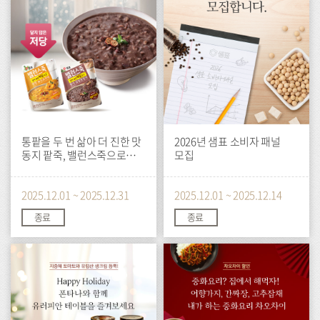
통팥을 두 번 삶아 더 진한 맛
2026년 샘표 소비자 패널
동지 팥죽, 밸런스죽으로
모집
준비해요
2025.12.01 ~ 2025.12.31
2025.12.01 ~ 2025.12.14
종료
종료
이
이
벤
벤
트
트