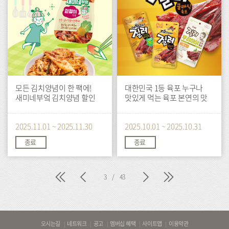
모든 김치양념이 한 팩에!
대한민국 1등 육포 누구나
새미네부엌 김치양념 할인
맛있게 먹는 육포 본연의 맛
2025.11.01 ~ 2025.11.30
2025.10.01 ~ 2025.10.31
종료
종료
처
이
다
마
3
/
43
음
전
음
지
막
바
오시는길
네트워크
공고
멤버십 혜택
사이트맵
이용약관