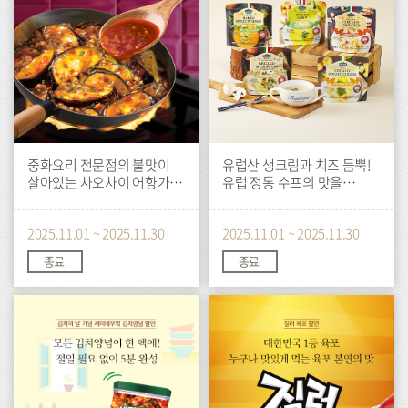
중화요리 전문점의 불맛이
유럽산 생크림과 치즈 듬뿍!
살아있는 차오차이 어향가지
유럽 정통 수프의 맛을
소스 출시
그대로
2025.11.01 ~ 2025.11.30
2025.11.01 ~ 2025.11.30
종료
종료
이
이
벤
벤
트
트