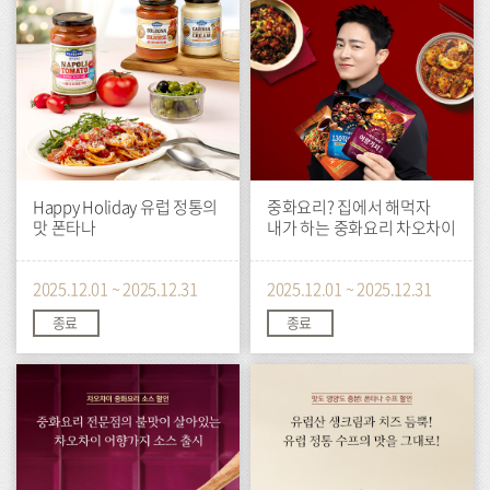
Happy Holiday 유럽 정통의
중화요리? 집에서 해먹자
맛 폰타나
내가 하는 중화요리 차오차이
2025.12.01 ~ 2025.12.31
2025.12.01 ~ 2025.12.31
종료
종료
이
이
벤
벤
트
트