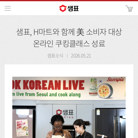
카
메뉴
사
이
검
트
샘표, H마트와 함께 美 소비자 대상
색
검
색
온라인 쿠킹클래스 성료
샘표소식
2026.05.21