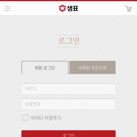
카
메뉴
사
이
검
트
색
검
색
로그인
회원 로그인
비회원 주문조회
회
아
원
이
로
디
비
그
밀
인
번
아이디 저장하기
호
로그인