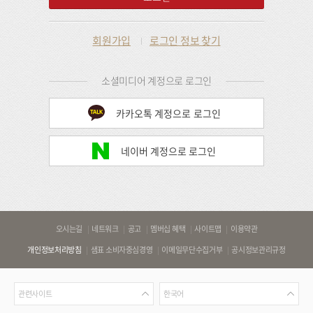
회원가입
로그인 정보 찾기
소셜미디어 계정으로 로그인
카카오톡 계정으로 로그인
네이버 계정으로 로그인
바
오시는길
네트워크
공고
멤버십 혜택
사이트맵
이용약관
로
개인정보처리방침
샘표 소비자중심경영
이메일무단수집거부
공시정보관리규정
가
기
관
언
링
관련사이트
한국어
련
어
크