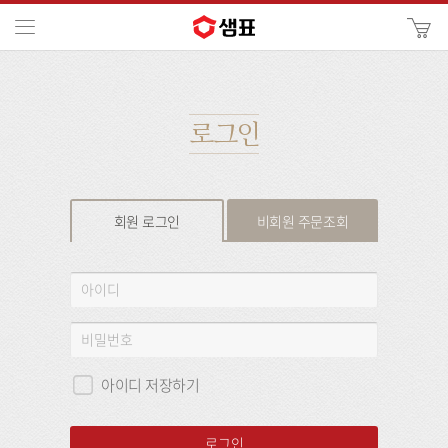
카
메뉴
사
이
검
트
색
검
색
로그인
회원 로그인
비회원 주문조회
회
아
원
이
로
디
비
그
밀
인
번
아이디 저장하기
호
로그인