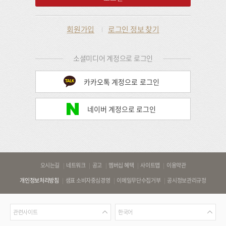
회원가입
로그인 정보 찾기
소셜미디어 계정으로 로그인
카카오톡 계정으로 로그인
네이버 계정으로 로그인
바
오시는길
네트워크
공고
멤버십 혜택
사이트맵
이용약관
로
개인정보처리방침
샘표 소비자중심경영
이메일무단수집거부
공시정보관리규정
가
기
관
언
링
관련사이트
한국어
련
어
크