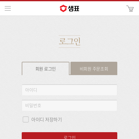
카
메뉴
사
이
검
트
색
검
색
로그인
회원 로그인
비회원 주문조회
회
아
원
이
로
디
비
그
밀
인
번
아이디 저장하기
호
로그인