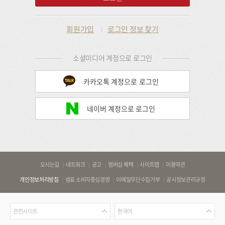
회원가입
로그인 정보 찾기
소셜미디어 계정으로 로그인
카카오톡 계정으로 로그인
네이버 계정으로 로그인
바
오시는길
네트워크
공고
멤버십 혜택
사이트맵
이용약관
로
개인정보처리방침
샘표 소비자중심경영
이메일무단수집거부
공시정보관리규정
가
기
관
언
링
관련사이트
한국어
련
어
크