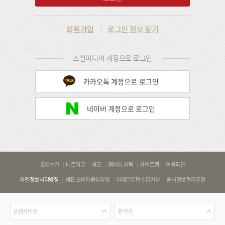
회원가입
로그인 정보 찾기
소셜미디어 계정으로 로그인
카카오톡 계정으로 로그인
네이버 계정으로 로그인
바
오시는길
네트워크
공고
멤버십 혜택
사이트맵
이용약관
로
개인정보처리방침
샘표 소비자중심경영
이메일무단수집거부
공시정보관리규정
가
기
관
언
링
관련사이트
한국어
련
어
크