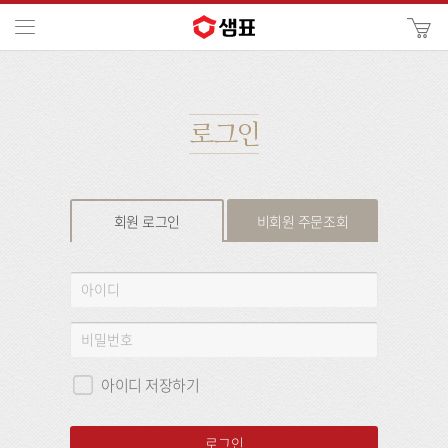
카
메뉴
사
이
검
트
색
검
색
로그인
회원 로그인
비회원 주문조회
회
아
원
이
로
디
비
그
밀
인
번
아이디 저장하기
호
로그인