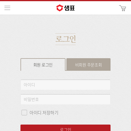
카
메뉴
사
이
검
트
색
검
색
로그인
회원 로그인
비회원 주문조회
회
아
원
이
로
디
비
그
밀
인
번
아이디 저장하기
호
로그인