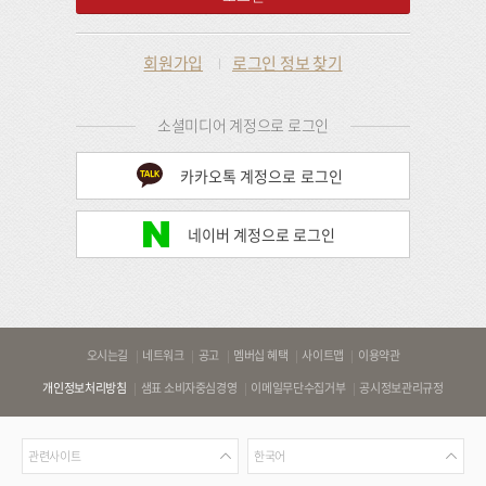
회원가입
로그인 정보 찾기
소셜미디어 계정으로 로그인
카카오톡 계정으로 로그인
네이버 계정으로 로그인
바
오시는길
네트워크
공고
멤버십 혜택
사이트맵
이용약관
로
개인정보처리방침
샘표 소비자중심경영
이메일무단수집거부
공시정보관리규정
가
기
관
언
링
관련사이트
한국어
련
어
크