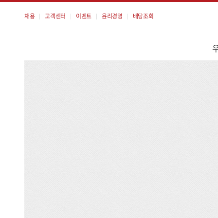
채용
고객센터
이벤트
윤리경영
배당조회
메
뉴