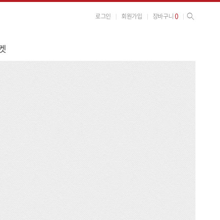
사이트 검색
검색
0
로그인
회원가입
장바구니
켓