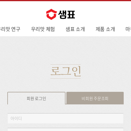
우리맛 연구
우리맛 체험
샘표 소개
제품 소개
마
로그인
회원 로그인
비회원 주문조회
회
아
원
이
로
디