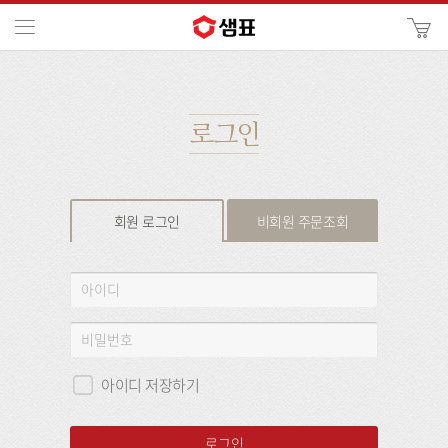
카
메뉴
사
이
검
트
색
검
색
로그인
회원 로그인
비회원 주문조회
회
아
원
이
로
디
비
그
밀
인
번
아이디 저장하기
호
로그인