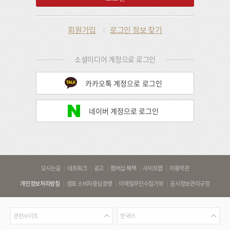
회원가입
로그인 정보 찾기
소셜미디어 계정으로 로그인
카카오톡 계정으로 로그인
네이버 계정으로 로그인
바
오시는길
네트워크
공고
멤버십 혜택
사이트맵
이용약관
로
개인정보처리방침
샘표 소비자중심경영
이메일무단수집거부
공시정보관리규정
가
기
관
언
링
관련사이트
한국어
련
어
크