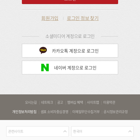
회원가입
로그인 정보 찾기
소셜미디어 계정으로 로그인
카카오톡 계정으로 로그인
네이버 계정으로 로그인
바
오시는길
네트워크
공고
멤버십 혜택
사이트맵
이용약관
로
개인정보처리방침
샘표 소비자중심경영
이메일무단수집거부
공시정보관리규정
가
기
관
언
링
관련사이트
한국어
련
어
크