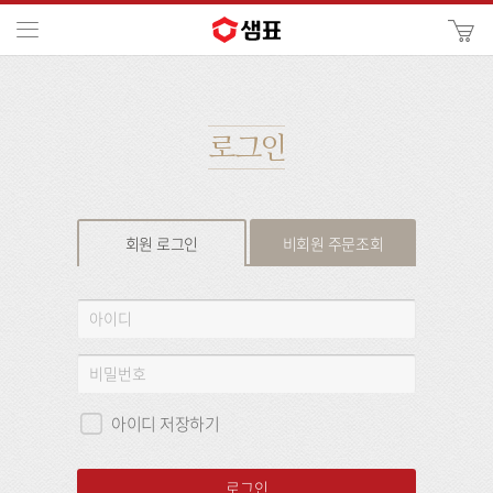
카
메뉴
사
이
검
트
색
검
색
로그인
회원 로그인
비회원 주문조회
회
아
원
이
로
디
비
그
밀
인
번
아이디 저장하기
호
로그인