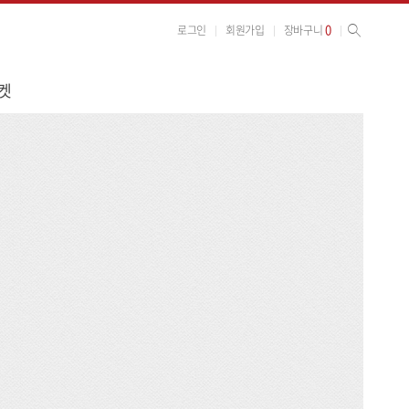
사이트 검색
검색
0
로그인
회원가입
장바구니
켓