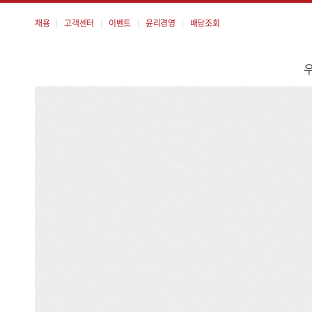
채용
고객센터
이벤트
윤리경영
배당조회
메
뉴