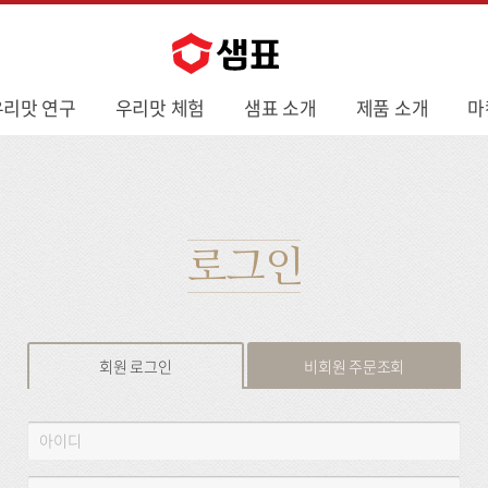
우리맛 연구
우리맛 체험
샘표 소개
제품 소개
마
로그인
회원 로그인
비회원 주문조회
회
아
원
이
로
디