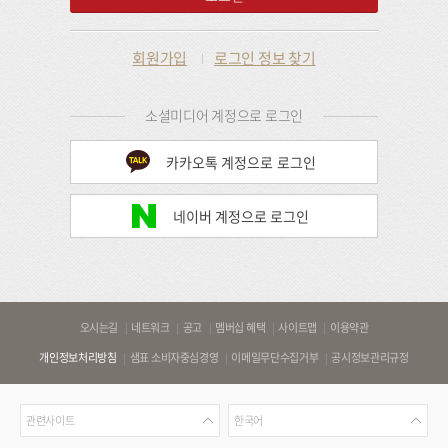
회원가입
로그인 정보 찾기
소셜미디어 계정으로 로그인
카카오톡 계정으로 로그인
네이버 계정으로 로그인
바
오시는길
네트워크
공고
멤버십 혜택
사이트맵
이용약관
로
개인정보처리방침
샘표 소비자중심경영
이메일무단수집거부
공시정보관리규정
가
기
관
언
링
관련사이트
한국어
련
어
크