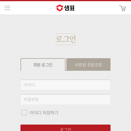
카
메뉴
사
이
검
트
색
검
색
로그인
회원 로그인
비회원 주문조회
회
아
원
이
로
디
비
그
밀
인
번
아이디 저장하기
호
로그인