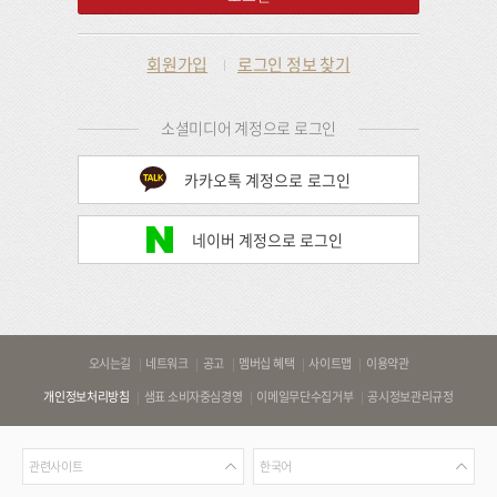
회원가입
로그인 정보 찾기
소셜미디어 계정으로 로그인
카카오톡 계정으로 로그인
네이버 계정으로 로그인
바
오시는길
네트워크
공고
멤버십 혜택
사이트맵
이용약관
로
개인정보처리방침
샘표 소비자중심경영
이메일무단수집거부
공시정보관리규정
가
기
관
언
링
관련사이트
한국어
련
어
크