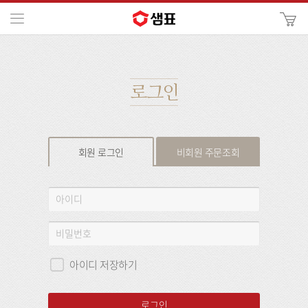
카
메뉴
사
이
검
트
색
검
색
로그인
회원 로그인
비회원 주문조회
회
아
원
이
로
디
비
그
밀
인
번
아이디 저장하기
호
로그인