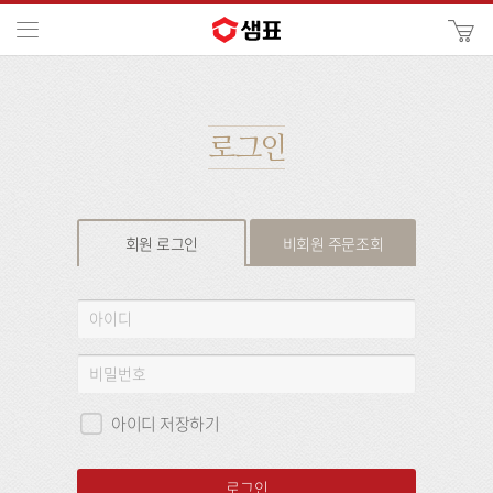
카
메뉴
사
이
검
트
색
검
색
로그인
회원 로그인
비회원 주문조회
회
아
원
이
로
디
비
그
밀
인
번
아이디 저장하기
호
로그인