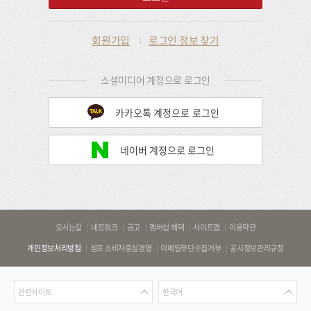
회원가입
로그인 정보 찾기
소셜미디어 계정으로 로그인
카카오톡 계정으로 로그인
네이버 계정으로 로그인
바
오시는길
네트워크
공고
멤버십 혜택
사이트맵
이용약관
로
개인정보처리방침
샘표 소비자중심경영
이메일무단수집거부
공시정보관리규정
가
기
관
언
링
관련사이트
한국어
련
어
크