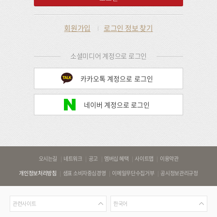
회원가입
로그인 정보 찾기
소셜미디어 계정으로 로그인
카카오톡 계정으로 로그인
네이버 계정으로 로그인
바
오시는길
네트워크
공고
멤버십 혜택
사이트맵
이용약관
로
개인정보처리방침
샘표 소비자중심경영
이메일무단수집거부
공시정보관리규정
가
기
관
언
링
관련사이트
한국어
련
어
크