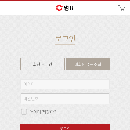
카
메뉴
사
이
검
트
색
검
색
로그인
회원 로그인
비회원 주문조회
회
아
원
이
로
디
비
그
밀
인
번
아이디 저장하기
호
로그인