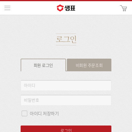
카
메뉴
사
이
검
트
색
검
색
로그인
회원 로그인
비회원 주문조회
회
아
원
이
로
디
비
그
밀
인
번
아이디 저장하기
호
로그인