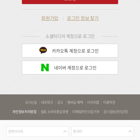
회원가입
로그인 정보 찾기
소셜미디어 계정으로 로그인
카카오톡 계정으로 로그인
네이버 계정으로 로그인
바
오시는길
네트워크
공고
멤버십 혜택
사이트맵
이용약관
로
개인정보처리방침
샘표 소비자중심경영
이메일무단수집거부
공시정보관리규정
가
기
관
언
링
관련사이트
한국어
련
어
크