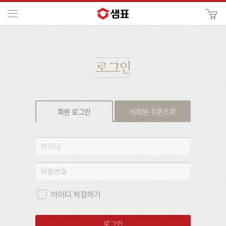
카
메뉴
사
이
검
트
색
검
색
로그인
회원 로그인
비회원 주문조회
회
아
원
이
로
디
비
그
밀
인
번
아이디 저장하기
호
로그인