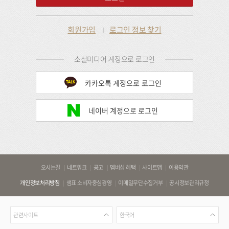
회원가입
로그인 정보 찾기
소셜미디어 계정으로 로그인
카카오톡 계정으로 로그인
네이버 계정으로 로그인
바
오시는길
네트워크
공고
멤버십 혜택
사이트맵
이용약관
로
개인정보처리방침
샘표 소비자중심경영
이메일무단수집거부
공시정보관리규정
가
기
관
언
링
관련사이트
한국어
련
어
크