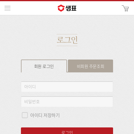
카
메뉴
사
이
검
트
색
검
색
로그인
회원 로그인
비회원 주문조회
회
아
원
이
로
디
비
그
밀
인
번
아이디 저장하기
호
로그인