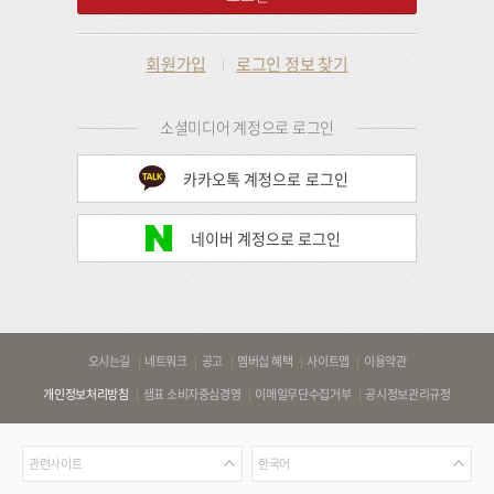
회원가입
로그인 정보 찾기
소셜미디어 계정으로 로그인
카카오톡 계정으로 로그인
네이버 계정으로 로그인
바
오시는길
네트워크
공고
멤버십 혜택
사이트맵
이용약관
로
개인정보처리방침
샘표 소비자중심경영
이메일무단수집거부
공시정보관리규정
가
기
관
언
링
관련사이트
한국어
련
어
크