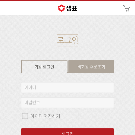
카
메뉴
사
이
검
트
색
검
색
로그인
회원 로그인
비회원 주문조회
회
아
원
이
로
디
비
그
밀
인
번
아이디 저장하기
호
로그인