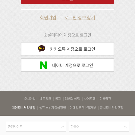
회원가입
로그인 정보 찾기
소셜미디어 계정으로 로그인
카카오톡 계정으로 로그인
네이버 계정으로 로그인
바
오시는길
네트워크
공고
멤버십 혜택
사이트맵
이용약관
로
개인정보처리방침
샘표 소비자중심경영
이메일무단수집거부
공시정보관리규정
가
기
관
언
링
관련사이트
한국어
련
어
크