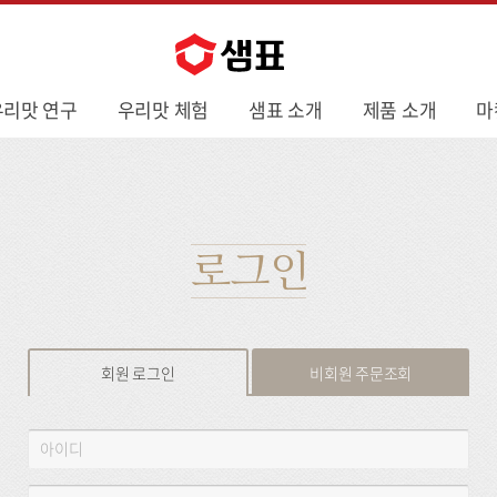
우리맛 연구
우리맛 체험
샘표 소개
제품 소개
마
로그인
회원 로그인
비회원 주문조회
회
아
원
이
로
디