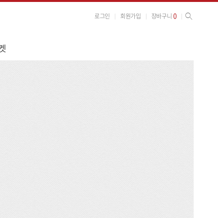
사이트 검색
검색
0
로그인
회원가입
장바구니
켓