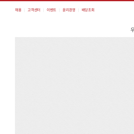
채용
고객센터
이벤트
윤리경영
배당조회
메
뉴