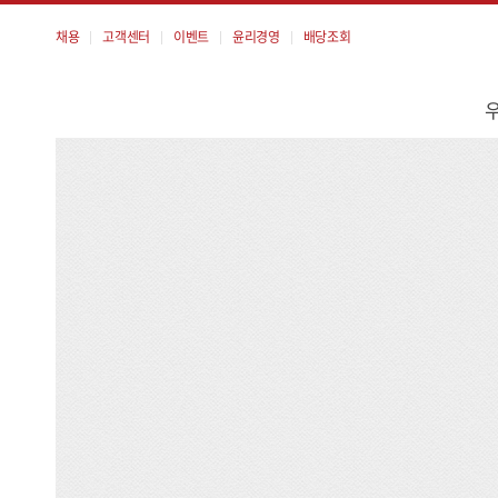
채용
고객센터
이벤트
윤리경영
배당조회
메
뉴