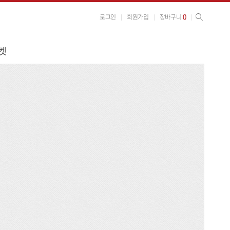
사이트 검색
검색
0
로그인
회원가입
장바구니
켓