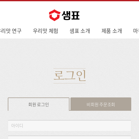
우리맛 연구
우리맛 체험
샘표 소개
제품 소개
마
로그인
회원 로그인
비회원 주문조회
회
아
원
이
로
디