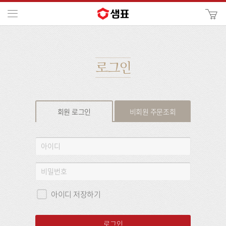
카
메뉴
사
이
검
트
색
검
색
로그인
회원 로그인
비회원 주문조회
회
아
원
이
로
디
비
그
밀
인
번
아이디 저장하기
호
로그인