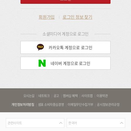
회원가입
로그인 정보 찾기
소셜미디어 계정으로 로그인
카카오톡 계정으로 로그인
네이버 계정으로 로그인
바
오시는길
네트워크
공고
멤버십 혜택
사이트맵
이용약관
로
개인정보처리방침
샘표 소비자중심경영
이메일무단수집거부
공시정보관리규정
가
기
관
언
링
관련사이트
한국어
련
어
크