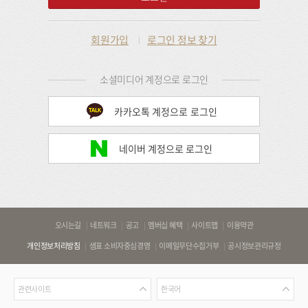
회원가입
로그인 정보 찾기
소셜미디어 계정으로 로그인
카카오톡 계정으로 로그인
네이버 계정으로 로그인
바
오시는길
네트워크
공고
멤버십 혜택
사이트맵
이용약관
로
개인정보처리방침
샘표 소비자중심경영
이메일무단수집거부
공시정보관리규정
가
기
관
언
링
관련사이트
한국어
련
어
크