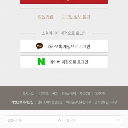
회원가입
로그인 정보 찾기
소셜미디어 계정으로 로그인
카카오톡 계정으로 로그인
네이버 계정으로 로그인
바
오시는길
네트워크
공고
멤버십 혜택
사이트맵
이용약관
로
개인정보처리방침
샘표 소비자중심경영
이메일무단수집거부
공시정보관리규정
가
기
관
언
링
관련사이트
한국어
련
어
크