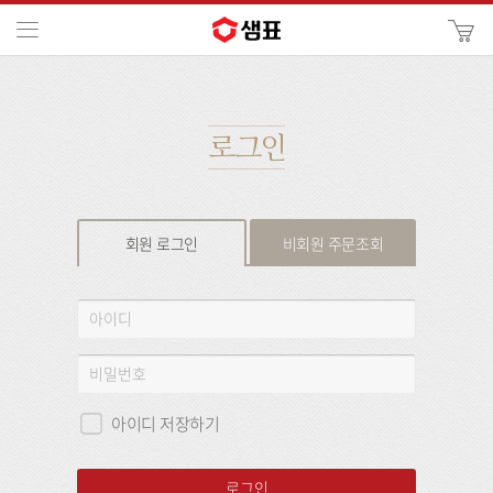
카
메뉴
사
이
검
트
색
검
색
로그인
회원 로그인
비회원 주문조회
회
아
원
이
로
디
비
그
밀
인
번
아이디 저장하기
호
로그인