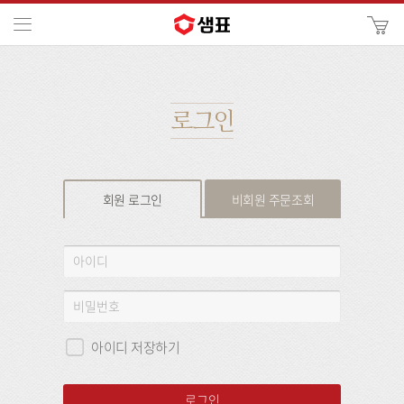
카
메뉴
사
이
검
트
색
검
색
로그인
회원 로그인
비회원 주문조회
회
아
원
이
로
디
비
그
밀
인
번
아이디 저장하기
호
로그인