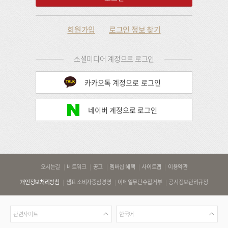
회원가입
로그인 정보 찾기
소셜미디어 계정으로 로그인
카카오톡 계정으로 로그인
네이버 계정으로 로그인
바
오시는길
네트워크
공고
멤버십 혜택
사이트맵
이용약관
로
개인정보처리방침
샘표 소비자중심경영
이메일무단수집거부
공시정보관리규정
가
기
관
언
링
관련사이트
한국어
련
어
크