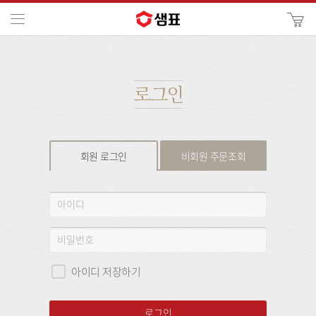
카
메뉴
사
이
검
트
색
검
색
로그인
회원 로그인
비회원 주문조회
회
아
원
이
로
디
비
그
밀
인
번
아이디 저장하기
호
로그인