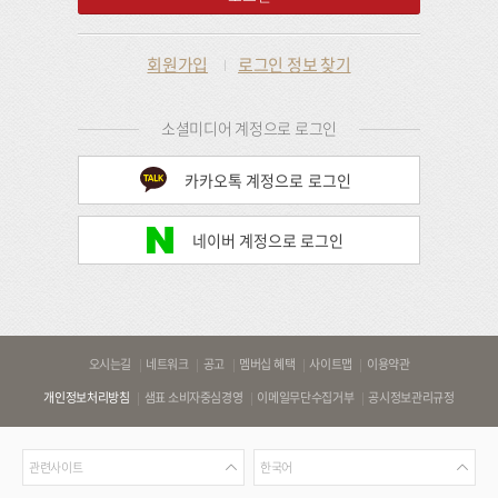
회원가입
로그인 정보 찾기
소셜미디어 계정으로 로그인
카카오톡 계정으로 로그인
네이버 계정으로 로그인
바
오시는길
네트워크
공고
멤버십 혜택
사이트맵
이용약관
로
개인정보처리방침
샘표 소비자중심경영
이메일무단수집거부
공시정보관리규정
가
기
관
언
링
관련사이트
한국어
련
어
크