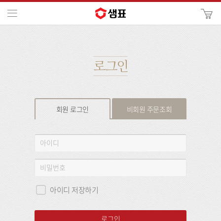
카
메뉴
사
이
검
트
색
검
색
로그인
회원 로그인
비회원 주문조회
회
아
원
이
로
디
비
그
밀
인
번
아이디 저장하기
호
로그인