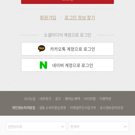
회원가입
로그인 정보 찾기
소셜미디어 계정으로 로그인
카카오톡 계정으로 로그인
네이버 계정으로 로그인
바
오시는길
네트워크
공고
멤버십 혜택
사이트맵
이용약관
로
개인정보처리방침
샘표 소비자중심경영
이메일무단수집거부
공시정보관리규정
가
기
관
언
링
관련사이트
한국어
련
어
크