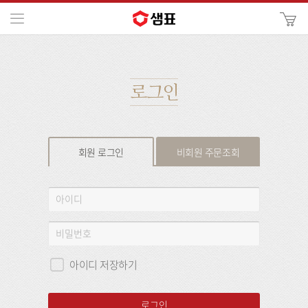
카
메뉴
사
이
검
트
색
검
색
로그인
회원 로그인
비회원 주문조회
회
아
원
이
로
디
비
그
밀
인
번
아이디 저장하기
호
로그인