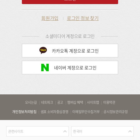
회원가입
로그인 정보 찾기
소셜미디어 계정으로 로그인
카카오톡 계정으로 로그인
네이버 계정으로 로그인
바
오시는길
네트워크
공고
멤버십 혜택
사이트맵
이용약관
로
개인정보처리방침
샘표 소비자중심경영
이메일무단수집거부
공시정보관리규정
가
기
관
언
링
관련사이트
한국어
련
어
크