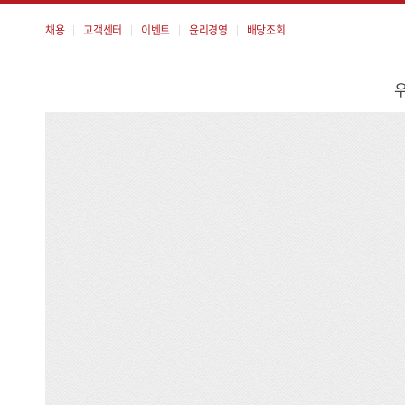
채용
고객센터
이벤트
윤리경영
배당조회
메
뉴