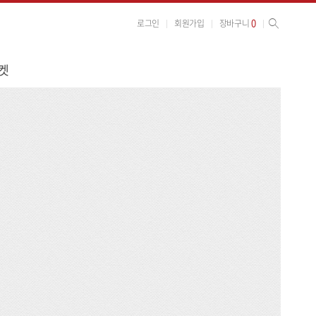
사이트 검색
검색
0
로그인
회원가입
장바구니
켓