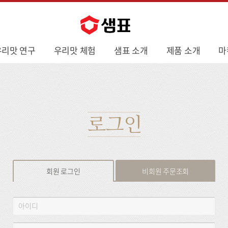
우리맛 연구
우리맛 체험
샘표 소개
제품 소개
마
로그인
회원 로그인
비회원 주문조회
회
아
원
이
로
디