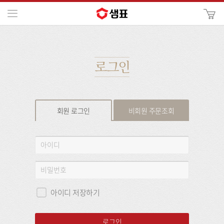
카
메뉴
사
이
검
트
색
검
색
로그인
회원 로그인
비회원 주문조회
회
아
원
이
로
디
비
그
밀
인
번
아이디 저장하기
호
로그인