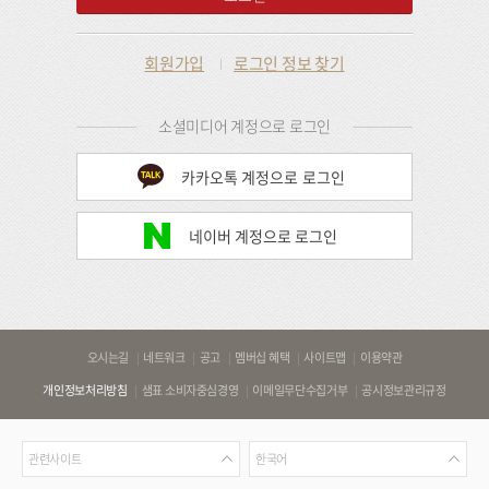
회원가입
로그인 정보 찾기
소셜미디어 계정으로 로그인
카카오톡 계정으로 로그인
네이버 계정으로 로그인
바
오시는길
네트워크
공고
멤버십 혜택
사이트맵
이용약관
로
개인정보처리방침
샘표 소비자중심경영
이메일무단수집거부
공시정보관리규정
가
기
관
언
링
관련사이트
한국어
련
어
크