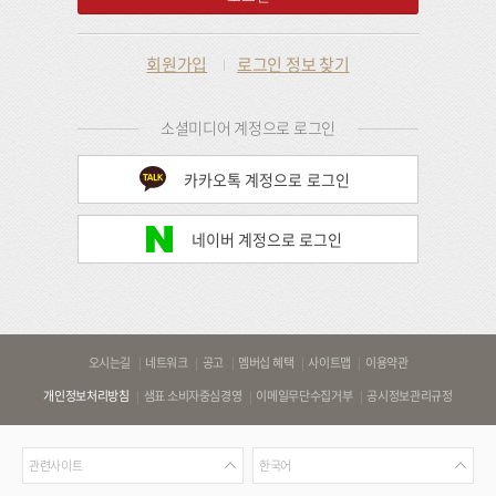
회원가입
로그인 정보 찾기
소셜미디어 계정으로 로그인
카카오톡 계정으로 로그인
네이버 계정으로 로그인
바
오시는길
네트워크
공고
멤버십 혜택
사이트맵
이용약관
로
개인정보처리방침
샘표 소비자중심경영
이메일무단수집거부
공시정보관리규정
가
기
관
언
링
관련사이트
한국어
련
어
크