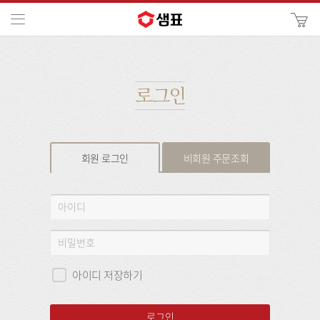
카
메뉴
사
이
검
트
색
검
색
로그인
회원 로그인
비회원 주문조회
회
아
원
이
로
디
비
그
밀
인
번
아이디 저장하기
호
로그인