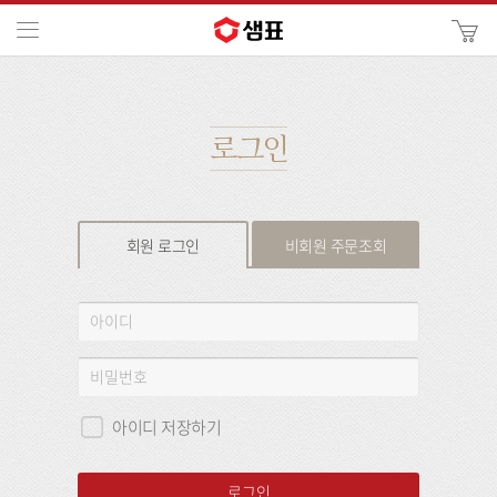
카
메뉴
사
이
검
트
색
검
색
로그인
회원 로그인
비회원 주문조회
회
아
원
이
로
디
비
그
밀
인
번
아이디 저장하기
호
로그인