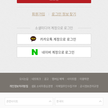
회원가입
로그인 정보 찾기
소셜미디어 계정으로 로그인
카카오톡 계정으로 로그인
네이버 계정으로 로그인
바
오시는길
네트워크
공고
멤버십 혜택
사이트맵
이용약관
로
개인정보처리방침
샘표 소비자중심경영
이메일무단수집거부
공시정보관리규정
가
기
관
언
링
관련사이트
한국어
련
어
크