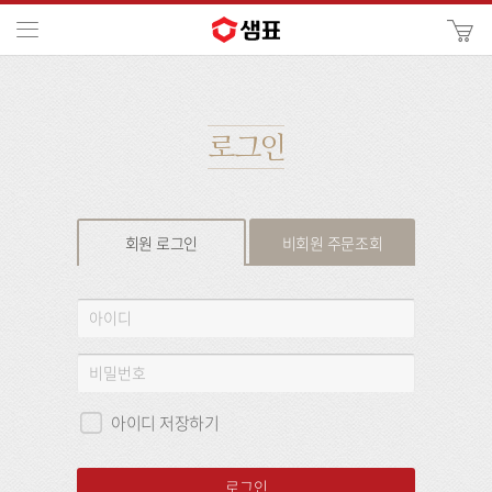
카
메뉴
사
이
검
트
색
검
색
로그인
회원 로그인
비회원 주문조회
회
아
원
이
로
디
비
그
밀
인
번
아이디 저장하기
호
로그인