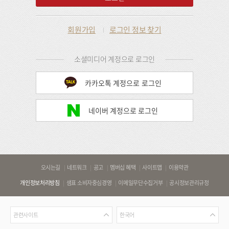
회원가입
로그인 정보 찾기
소셜미디어 계정으로 로그인
카카오톡 계정으로 로그인
네이버 계정으로 로그인
바
오시는길
네트워크
공고
멤버십 혜택
사이트맵
이용약관
로
개인정보처리방침
샘표 소비자중심경영
이메일무단수집거부
공시정보관리규정
가
기
관
언
링
관련사이트
한국어
련
어
크