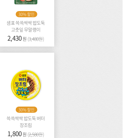
30% 할인
샘표 쓱쓱싹싹 밥도둑
고춧잎 무말랭이
가
2,430
이
원
(
3,480원
)
격:
전
가
격:
30% 할인
쓱쓱싹싹 밥도둑 버터
장조림
가
1,800
이
원
(
2,580원
)