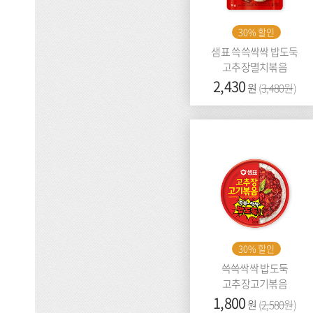
30% 할인
샘표 쓱쓱싹싹 밥도둑
고추장멸치볶음
가
2,430
이
원
(
3,480원
)
격:
전
가
격:
30% 할인
쓱쓱싹싹 밥도둑
고추장고기볶음
가
1,800
이
원
(
2,580원
)