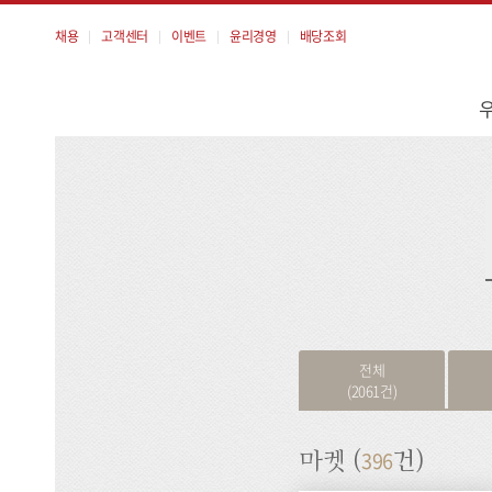
채용
고객센터
이벤트
윤리경영
배당조회
메
뉴
검
색
전체
(2061건)
396
마켓 (
건)