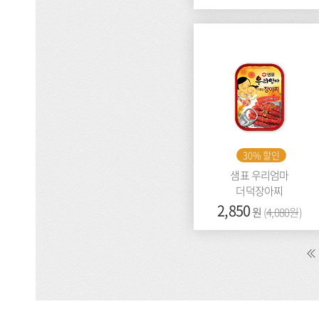
격:
전
가
격:
30% 할인
샘표 우리엄마
더덕장아찌
가
2,850
이
원
(
4,080원
)
격:
전
가
격: