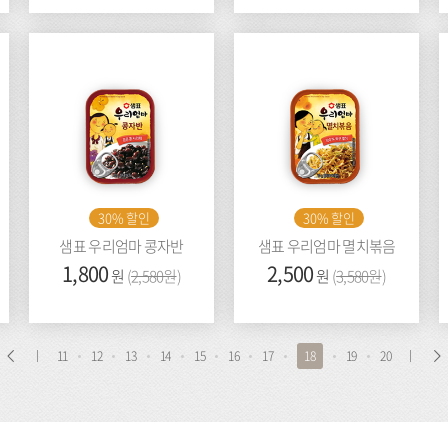
격:
전
격:
전
가
가
격:
격:
30% 할인
30% 할인
샘표 우리엄마 콩자반
샘표 우리엄마 멸치볶음
가
1,800
이
가
2,500
이
원
(
2,580원
)
원
(
3,580원
)
격:
전
격:
전
가
가
격:
격:
처
이
11
12
13
14
15
16
17
18
19
20
음
전