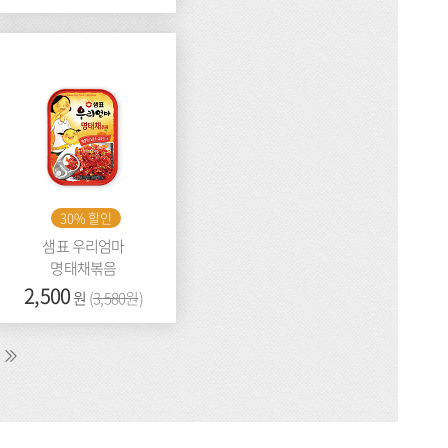
격:
전
가
격:
30% 할인
샘표 우리엄마
명태채볶음
가
2,500
이
원
(
3,580원
)
격:
전
가
격:
다
마
음
지
막