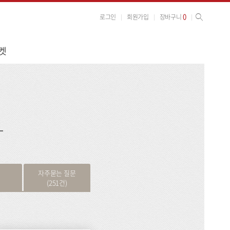
사이트 검색
검색
0
로그인
회원가입
장바구니
켓
검
색
자주묻는 질문
(251건)