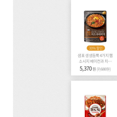
30% 할인
샘표 생생듬뿍 4가지 햄
소시지 베이컨과 치즈
부대찌개
가
5,370
이
원
(
7,680원
)
격:
전
가
격: