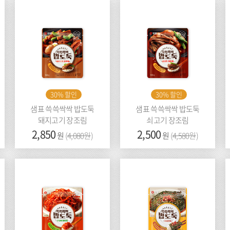
30% 할인
30% 할인
샘표 쓱쓱싹싹 밥도둑
샘표 쓱쓱싹싹 밥도둑
돼지고기 장조림
쇠고기 장조림
가
2,850
이
가
2,500
이
원
(
4,080원
)
원
(
4,580원
)
격:
전
격:
전
가
가
격:
격: