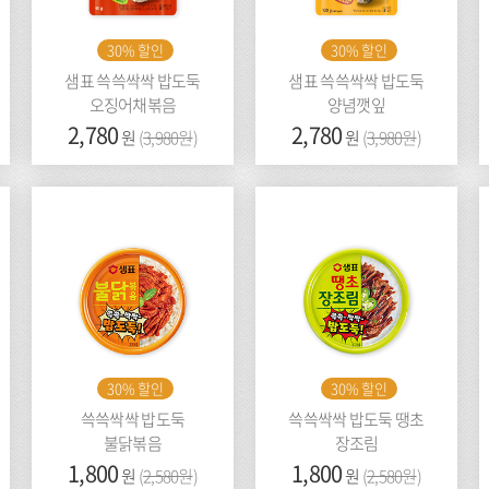
30% 할인
30% 할인
샘표 쓱쓱싹싹 밥도둑
샘표 쓱쓱싹싹 밥도둑
오징어채볶음
양념깻잎
가
2,780
이
가
2,780
이
원
(
3,980원
)
원
(
3,980원
)
격:
전
격:
전
가
가
격:
격:
30% 할인
30% 할인
쓱쓱싹싹 밥도둑
쓱쓱싹싹 밥도둑 땡초
불닭볶음
장조림
가
1,800
이
가
1,800
이
원
(
2,580원
)
원
(
2,580원
)