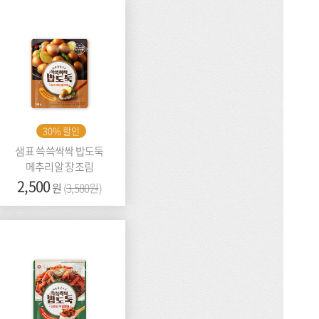
30% 할인
샘표 쓱쓱싹싹 밥도둑
메추리알 장조림
가
2,500
이
원
(
3,580원
)
격:
전
가
격: