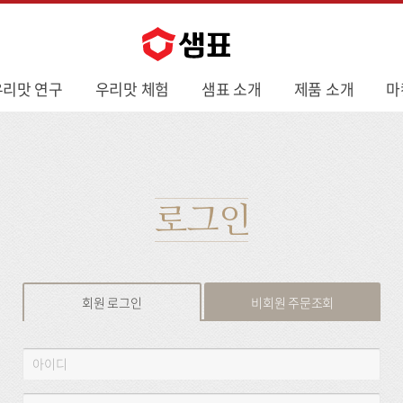
우리맛 연구
우리맛 체험
샘표 소개
제품 소개
마
로그인
회원 로그인
비회원 주문조회
회
아
원
이
로
디