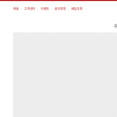
채용
고객센터
이벤트
윤리경영
배당조회
메
뉴