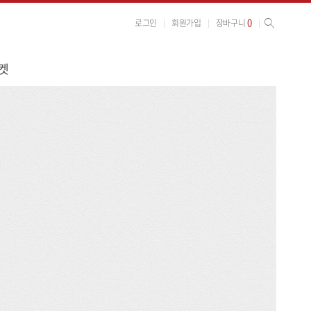
사이트 검색
검색
0
로그인
회원가입
장바구니
켓