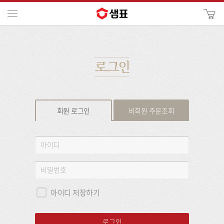
카
메뉴
사
이
검
트
색
검
색
로그인
회원 로그인
비회원 주문조회
회
아
원
이
로
디
비
그
밀
인
번
아이디 저장하기
호
로그인