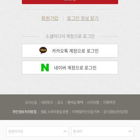
회원가입
로그인 정보 찾기
소셜미디어 계정으로 로그인
카카오톡 계정으로 로그인
네이버 계정으로 로그인
바
오시는길
네트워크
공고
멤버십 혜택
사이트맵
이용약관
로
개인정보처리방침
샘표 소비자중심경영
이메일무단수집거부
공시정보관리규정
가
기
관
언
링
관련사이트
한국어
련
어
크