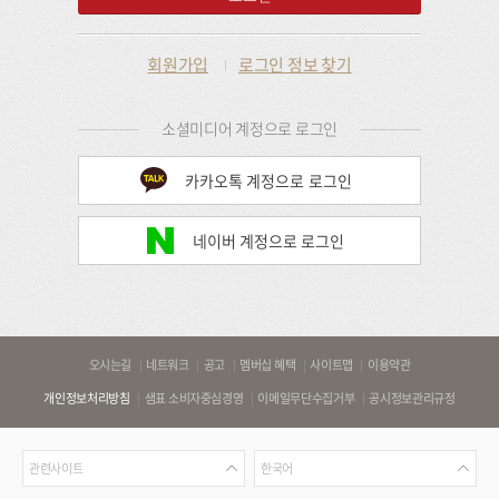
회원가입
로그인 정보 찾기
소셜미디어 계정으로 로그인
카카오톡 계정으로 로그인
네이버 계정으로 로그인
바
오시는길
네트워크
공고
멤버십 혜택
사이트맵
이용약관
로
개인정보처리방침
샘표 소비자중심경영
이메일무단수집거부
공시정보관리규정
가
기
관
언
링
관련사이트
한국어
련
어
크