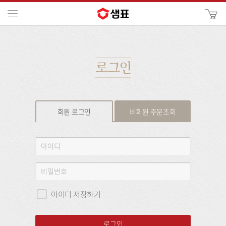
카
메뉴
사
이
검
트
색
검
색
로그인
회원 로그인
비회원 주문조회
회
아
원
이
로
디
비
그
밀
인
번
아이디 저장하기
호
로그인