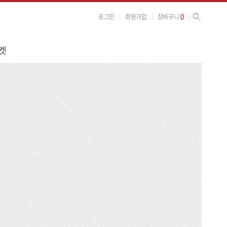
사이트 검색
검색
0
로그인
회원가입
장바구니
켓