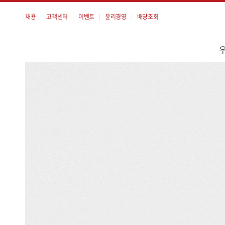
채용
고객센터
이벤트
윤리경영
배당조회
메
뉴