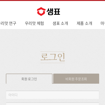
우리맛 연구
우리맛 체험
샘표 소개
제품 소개
마
로그인
회원 로그인
비회원 주문조회
회
아
원
이
로
디