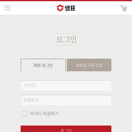
카
메뉴
사
이
검
트
색
검
색
로그인
회원 로그인
비회원 주문조회
회
아
원
이
로
디
비
그
밀
인
번
아이디 저장하기
호
로그인