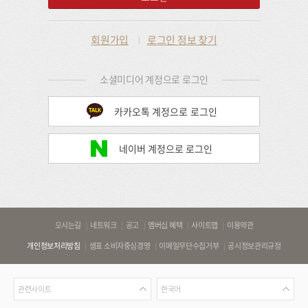
회원가입
로그인 정보 찾기
소셜미디어 계정으로 로그인
카카오톡 계정으로 로그인
네이버 계정으로 로그인
바
오시는길
네트워크
공고
멤버십 혜택
사이트맵
이용약관
로
개인정보처리방침
샘표 소비자중심경영
이메일무단수집거부
공시정보관리규정
가
기
관
언
링
관련사이트
한국어
련
어
크