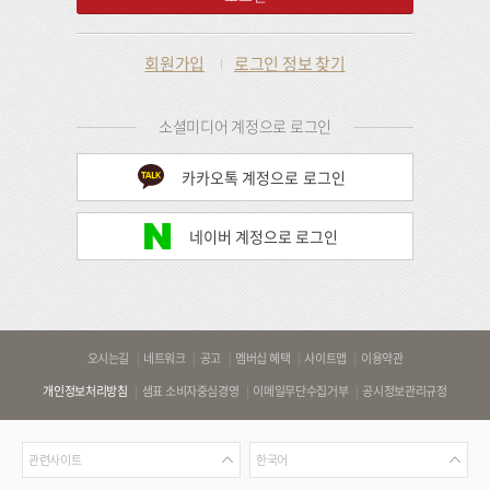
회원가입
로그인 정보 찾기
소셜미디어 계정으로 로그인
카카오톡 계정으로 로그인
네이버 계정으로 로그인
바
오시는길
네트워크
공고
멤버십 혜택
사이트맵
이용약관
로
개인정보처리방침
샘표 소비자중심경영
이메일무단수집거부
공시정보관리규정
가
기
관
언
링
관련사이트
한국어
련
어
크