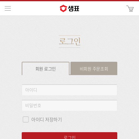
카
메뉴
사
이
검
트
색
검
색
로그인
회원 로그인
비회원 주문조회
회
아
원
이
로
디
비
그
밀
인
번
아이디 저장하기
호
로그인