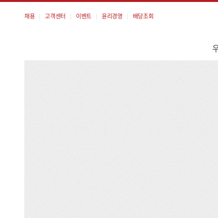
채용
고객센터
이벤트
윤리경영
배당조회
메
뉴