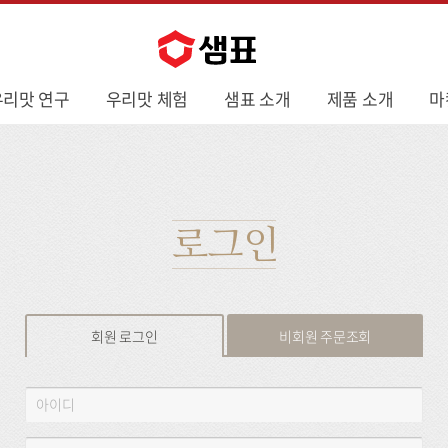
우리맛 연구
우리맛 체험
샘표 소개
제품 소개
마
로그인
회원 로그인
비회원 주문조회
회
아
원
이
로
디