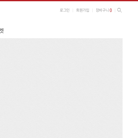
사이트 검색
검색
0
로그인
회원가입
장바구니
켓