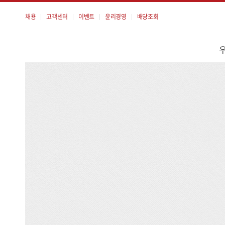
채용
고객센터
이벤트
윤리경영
배당조회
메
뉴