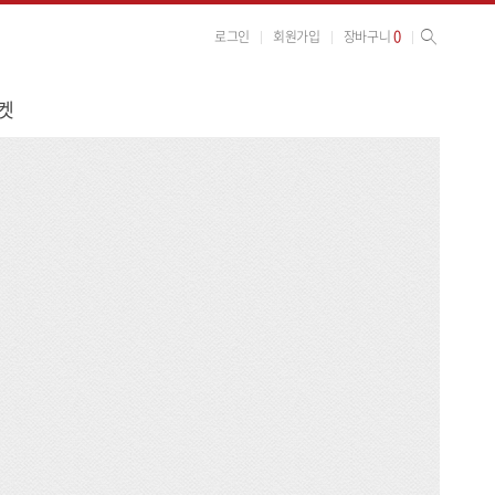
사이트 검색
검색
0
로그인
회원가입
장바구니
켓