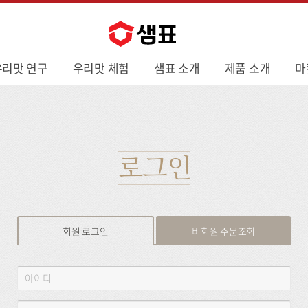
우리맛 연구
우리맛 체험
샘표 소개
제품 소개
마
로그인
회원 로그인
비회원 주문조회
회
아
원
이
로
디